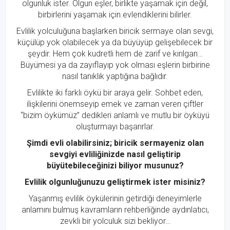
olgunluk ister. Olgun eşler, birlikte yaşamak için değil,
birbirlerini yaşamak için evlendiklerini bilirler.
Evlilik yolculuğuna başlarken biricik sermaye olan sevgi,
küçülüp yok olabilecek ya da büyüyüp gelişebilecek bir
şeydir. Hem çok kudretli hem de zarif ve kırılgan…
Büyümesi ya da zayıflayıp yok olması eşlerin birbirine
nasıl tanıklık yaptığına bağlıdır.
Evlilikte iki farklı öykü bir araya gelir. Sohbet eden,
ilişkilerini önemseyip emek ve zaman veren çiftler
“bizim öykümüz” dedikleri anlamlı ve mutlu bir öyküyü
oluşturmayı başarırlar.
Şimdi evli olabilirsiniz; biricik sermayeniz olan
sevgiyi evliliğinizde nasıl geliştirip
büyütebileceğinizi biliyor musunuz?
Evlilik olgunluğunuzu geliştirmek ister misiniz?
Yaşanmış evlilik öykülerinin getirdiği deneyimlerle
anlamını bulmuş kavramların rehberliğinde aydınlatıcı,
zevkli bir yolculuk sizi bekliyor…