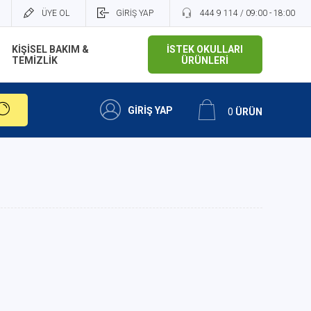
ÜYE OL
GİRİŞ YAP
444 9 114 / 09:00 - 18:00
KİŞİSEL BAKIM &
İSTEK OKULLARI
TEMİZLİK
ÜRÜNLERİ
GİRİŞ YAP
0
ÜRÜN