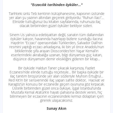
"Eczacılık tarihinden öyküler..."
Tarihteki ünlü Teb kentinin kütüphanesine, kapısının üstünde
yer alan şu yazının altından geçerek giriliyordu: “Ruhun İlacı”...
Elinizde tuttuğunuz bu kitabın sayfalarında, ruhunuza ilaç
olacak birbirinden güzel öyküler bekliyor sizleri.
Sinem Us yalnızca edebiyattan değil, sanatın tüm dallarından
öyküler katıyor, havanında hazırlayıp bizlere sunduğu ilacına:
Haydn’ın “Eczacı” operasındaki Türklerden, Salvador Dalí’nin
resmini yaptığı eczacı arkadaşına, iki bin yıl önce Anadolu’nun
bitkilerinde şifa arayan Dioscorides’ten Yaşar Kemal’in
eserlerindeki akrabalığa uzanan, bilgi dünyamıza güç katan,
düşünce dünyamızın demir eksikliğini gideren bir kitap...
Bir öyküde Haldun Taner çıkacak karşınıza, Fazilet
Eczanesi’nde elinde tuttuğu reçeteyle... Bir başka öyküde bir
ilaç tanıtım broşüründe yer alan sözleriyle Muhsin Ertuğrul...
Red Kit’in bir serüveninde ilaç yapan sahte doktor, Hacivat ve
Karagöz’ün konusu bir eczanede geçen oyununa göz kırpacak.
Üstelik birbirinden güzel onca öyküye, işgal İstanbul’unda
Mustafa Kemal Atatürk’e hayatı pahasına destek veren, hiç
bilinmeyen bir eczacının eczanesindeki kırmızı dolaptan içeri
girerek ulaşacaksınız.
Sunay Akın