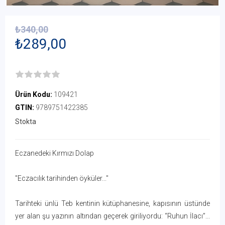
₺340,00
₺289,00
Ürün Kodu:
109421
GTIN:
9789751422385
Stokta
Eczanedeki Kırmızı Dolap
"Eczacılık tarihinden öyküler..."
Tarihteki ünlü Teb kentinin kütüphanesine, kapısının üstünde
yer alan şu yazının altından geçerek giriliyordu: “Ruhun İlacı”...