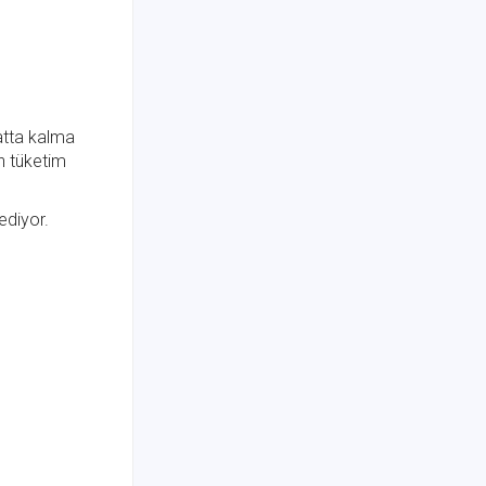
atta kalma
an tüketim
ediyor.