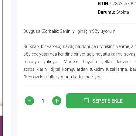
GTIN:
9786255799
Durumu:
Stokta
Duygusal Zorbalık: Senin İyiliğin İçin Söylüyorum
Bu kitap, bir varoluş savaşına dönüşen “ötekini” yenme, a
böylece yaşamda kendine bir yer açıp hayatta kalma savaşı
masaya yatırıyor. Modern hayatın şefkat kisvesi al
zorbalıklarını, dijital komşulardan tüketim tuzaklarına, b
“Sen özelsin!” illüzyonuna kadar inceliyor.
SEPETE EKLE