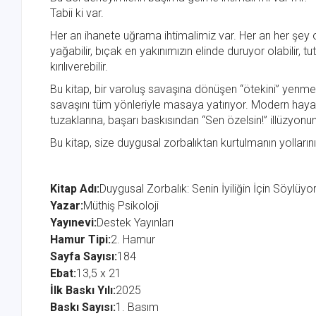
Tabii ki var.
Her an ihanete uğrama ihtimalimiz var. Her an her şey o
yağabilir, bıçak en yakınımızın elinde duruyor olabilir, 
kırılıverebilir.
Bu kitap, bir varoluş savaşına dönüşen “ötekini” yen
savaşını tüm yönleriyle masaya yatırıyor. Modern hayatın
tuzaklarına, başarı baskısından “Sen özelsin!” illüzyonu
Bu kitap, size duygusal zorbalıktan kurtulmanın yolları
Kitap Adı:
Duygusal Zorbalık: Senin İyiliğin İçin Söylüy
Yazar:
Müthiş Psikoloji
Yayınevi:
Destek Yayınları
Hamur Tipi:
2. Hamur
Sayfa Sayısı:
184
Ebat:
13,5 x 21
İlk Baskı Yılı:
2025
Baskı Sayısı:
1. Basım