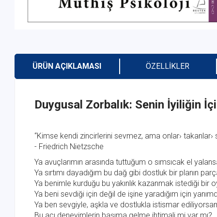
ÜRÜN AÇIKLAMASI
ÖZELLIKLER
Duygusal Zorbalık: Senin İyiliğin İ
“Kimse kendi zincirlerini sevmez, ama onlar› takanlar› 
- Friedrich Nietzsche
Ya avuçlarımın arasında tuttuğum o sımsıcak el yalans
Ya sırtımı dayadığım bu dağ gibi dostluk bir planın parç
Ya benimle kurduğu bu yakınlık kazanmak istediği bir oy
Ya beni sevdiği için değil de işine yaradığım için yanım
Ya ben sevgiyle, aşkla ve dostlukla istismar ediliyorsa
Bu acı deneyimlerin başıma gelme ihtimali mi var mı?