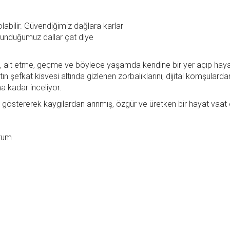
labilir. Güvendiğimiz dağlara karlar
tutunduğumuz dallar çat diye
me, alt etme, geçme ve böylece yaşamda kendine bir yer açıp hay
 şefkat kisvesi altında gizlenen zorbalıklarını, dijital komşulard
na kadar inceliyor.
nı göstererek kaygılardan arınmış, özgür ve üretken bir hayat vaat 
orum