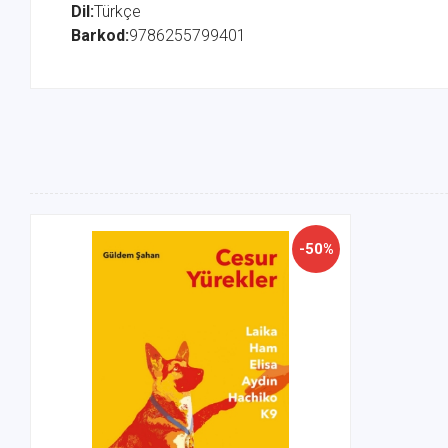
Dil:
Türkçe
Barkod:
9786255799401
-50%