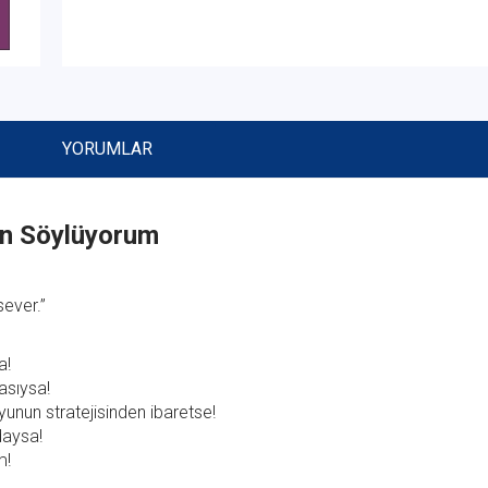
YORUMLAR
çin Söylüyorum
sever.”
a!
asıysa!
unun stratejisinden ibaretse!
daysa!
m!