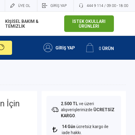
ÜYE OL
GİRİŞ YAP
444 9 114 / 09:00 - 18:00
KİŞİSEL BAKIM &
İSTEK OKULLARI
TEMİZLİK
ÜRÜNLERİ
GİRİŞ YAP
0
ÜRÜN
n İçin
2.500 TL
ve üzeri
alışverişlerinizde
ÜCRETSİZ
KARGO
.
14 Gün
ücretsiz kargo ile
iade hakkı.