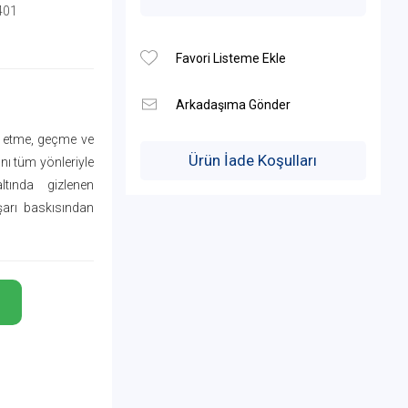
401
lt etme, geçme ve
Ürün İade Koşulları
nı tüm yönleriyle
tında gizlenen
aşarı baskısından