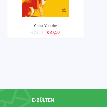
Cesur Yürekler
₺37,50
₺75,00
E-BÜLTEN