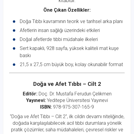
kitabıdır.
Öne Çıkan Özellikler:
Doğa Tıbbı kavramının teorik ve tarihsel arka planı
Afetlerin insan sağlığı üzerindeki etkileri
Doğal afetlerde tıbbi müdahale ilkeleri
Sert kapaklı, 928 sayfa, yüksek kaliteli mat kuşe
baskı
21,5 x 27,5 cm büyük boy, kolay okunabilir format
Doğa ve Afet Tıbbı – Cilt 2
Editör:
Doç. Dr. Mustafa Ferudun Çelikmen
Yayınevi:
Yeditepe Üniversitesi Yayınevi
ISBN:
978-975-307-165-9
"Doğa ve Afet Tıbbı – Cilt 2", ilk cildin devamı niteliğinde,
doğada karşılaşılabilecek acil tıbbi durumlara yönelik
pratik çözümler, saha müdahaleleri, çevresel riskler ve