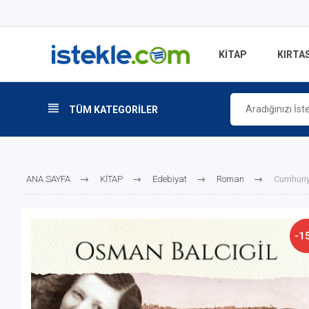
KİTAP
KIRTAS
TÜM KATEGORİLER
ANA SAYFA
KİTAP
Edebiyat
Roman
Cumhuriy
-1