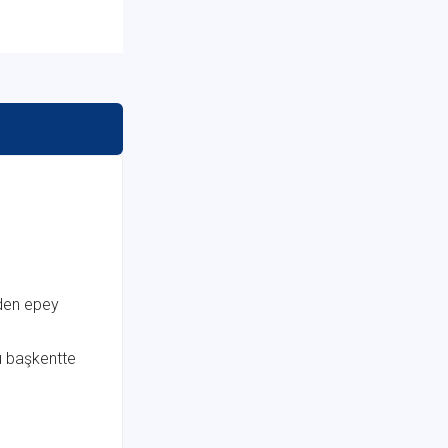
inden epey
u başkentte