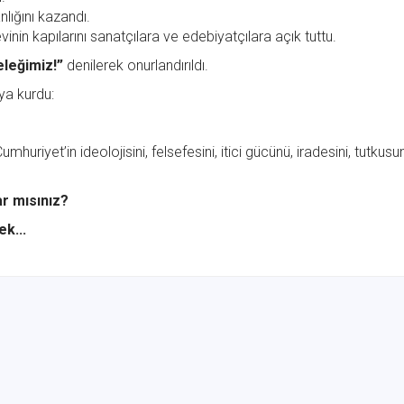
lığını kazandı.
inin kapılarını sanatçılara ve edebiyatçılara açık tuttu.
leğimiz!”
denilerek onurlandırıldı.
ya kurdu:
huriyet’in ideolojisini, felsefesini, itici gücünü, iradesini, tutkusu
ar mısınız?
k...