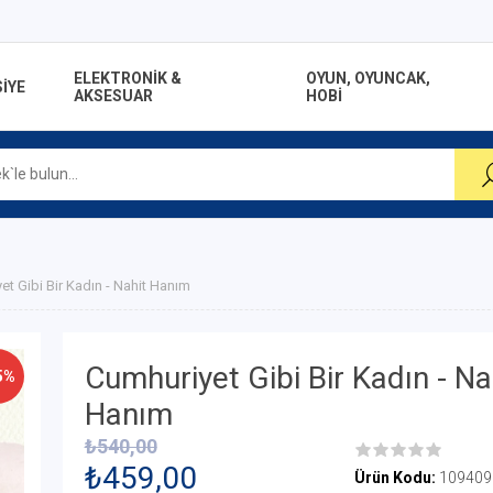
ELEKTRONİK &
OYUN, OYUNCAK,
İYE
AKSESUAR
HOBİ
et Gibi Bir Kadın - Nahit Hanım
Cumhuriyet Gibi Bir Kadın - Na
5%
Hanım
₺540,00
₺459,00
Ürün Kodu:
109409