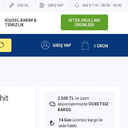
ÜYE OL
GİRİŞ YAP
444 9 114 / 09:00 - 18:00
KİŞİSEL BAKIM &
İSTEK OKULLARI
TEMİZLİK
ÜRÜNLERİ
GİRİŞ YAP
0
ÜRÜN
hit
2.500 TL
ve üzeri
alışverişlerinizde
ÜCRETSİZ
KARGO
.
14 Gün
ücretsiz kargo ile
iade hakkı.