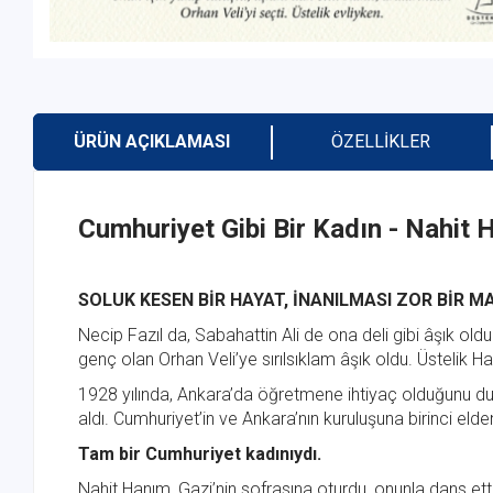
ÜRÜN AÇIKLAMASI
ÖZELLIKLER
Cumhuriyet Gibi Bir Kadın - Nahit
SOLUK KESEN BİR HAYAT, İNANILMASI ZOR BİR M
Necip Fazıl da, Sabahattin Ali de ona deli gibi âşık oldu
genç olan Orhan Veli’ye sırılsıklam âşık oldu. Üstelik Hal
1928 yılında, Ankara’da öğretmene ihtiyaç olduğunu du
aldı. Cumhuriyet’in ve Ankara’nın kuruluşuna birinci elden 
Tam bir Cumhuriyet kadınıydı.
Nahit Hanım, Gazi’nin sofrasına oturdu, onunla dans etti