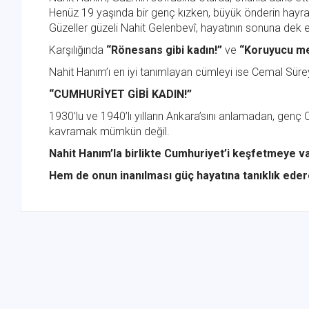
Henüz 19 yaşında bir genç kızken, büyük önderin hayran
Güzeller güzeli Nahit Gelenbevî, hayatının sonuna dek ev
Karşılığında
“Rönesans gibi kadın!”
ve
“Koruyucu me
Nahit Hanım’ı en iyi tanımlayan cümleyi ise Cemal Süre
“CUMHURİYET GİBİ KADIN!”
1930’lu ve 1940’lı yılların Ankara’sını anlamadan, genç Cum
kavramak mümkün değil.
Nahit Hanım’la birlikte Cumhuriyet’i keşfetmeye v
Hem de onun inanılması güç hayatına tanıklık edere