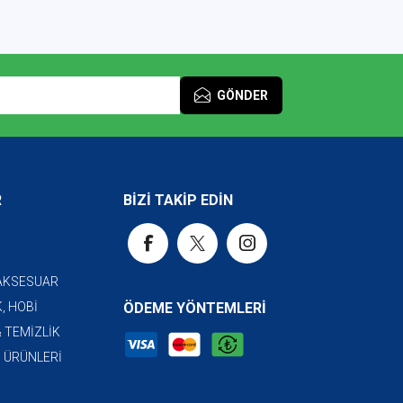
GÖNDER
R
BİZİ TAKİP EDİN
 AKSESUAR
, HOBİ
ÖDEME YÖNTEMLERİ
& TEMİZLİK
I ÜRÜNLERİ