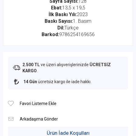
Sayfa Sayısı:
128
Ebat:
13,5 x 19,5
İlk Baskı Yılı:
2023
Baskı Sayısı:
1. Basım
Dil:
Türkçe
Barkod:
9786254169656
2.500 TL
ve üzeri alışverişlerinizde
ÜCRETSİZ
KARGO
.
14 Gün
ücretsiz kargo ile iade hakkı.
Ürün İade Koşulları