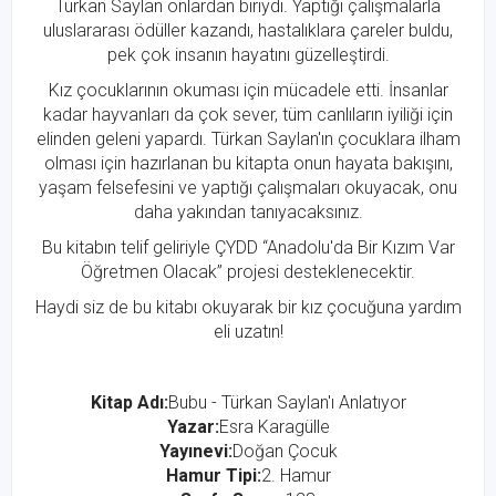
Türkan Saylan onlardan biriydi. Yaptığı çalışmalarla
uluslararası ödüller kazandı, hastalıklara çareler buldu,
pek çok insanın hayatını güzelleştirdi.
Kız çocuklarının okuması için mücadele etti. İnsanlar
kadar hayvanları da çok sever, tüm canlıların iyiliği için
elinden geleni yapardı. Türkan Saylan'ın çocuklara ilham
olması için hazırlanan bu kitapta onun hayata bakışını,
yaşam felsefesini ve yaptığı çalışmaları okuyacak, onu
daha yakından tanıyacaksınız.
Bu kitabın telif geliriyle ÇYDD “Anadolu'da Bir Kızım Var
Öğretmen Olacak” projesi desteklenecektir.
Haydi siz de bu kitabı okuyarak bir kız çocuğuna yardım
eli uzatın!
Kitap Adı:
Bubu - Türkan Saylan'ı Anlatıyor
Yazar:
Esra Karagülle
Yayınevi:
Doğan Çocuk
Hamur Tipi:
2. Hamur