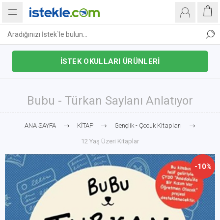
İSTEK OKULLARI ÜRÜNLERİ
Bubu - Türkan Saylanı Anlatıyor
ANA SAYFA
KİTAP
Gençlik - Çocuk Kitapları
12 Yaş Üzeri Kitaplar
-10%