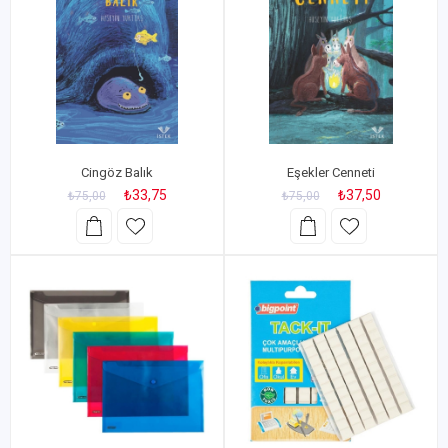
Cingöz Balık
Eşekler Cenneti
₺33,75
₺37,50
₺75,00
₺75,00