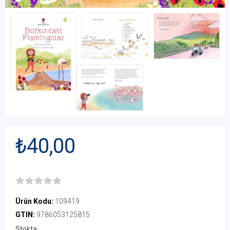
₺40,00
Ürün Kodu:
109419
GTIN:
9786053125815
Stokta