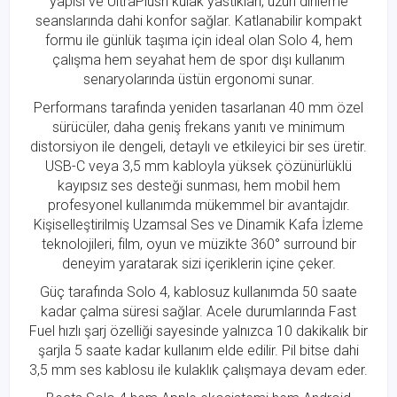
yapısı ve UltraPlush kulak yastıkları, uzun dinleme
seanslarında dahi konfor sağlar. Katlanabilir kompakt
formu ile günlük taşıma için ideal olan Solo 4, hem
çalışma hem seyahat hem de spor dışı kullanım
senaryolarında üstün ergonomi sunar.
Performans tarafında yeniden tasarlanan 40 mm özel
sürücüler, daha geniş frekans yanıtı ve minimum
distorsiyon ile dengeli, detaylı ve etkileyici bir ses üretir.
USB-C veya 3,5 mm kabloyla yüksek çözünürlüklü
kayıpsız ses desteği sunması, hem mobil hem
profesyonel kullanımda mükemmel bir avantajdır.
Kişiselleştirilmiş Uzamsal Ses ve Dinamik Kafa İzleme
teknolojileri, film, oyun ve müzikte 360° surround bir
deneyim yaratarak sizi içeriklerin içine çeker.
Güç tarafında Solo 4, kablosuz kullanımda 50 saate
kadar çalma süresi sağlar. Acele durumlarında Fast
Fuel hızlı şarj özelliği sayesinde yalnızca 10 dakikalık bir
şarjla 5 saate kadar kullanım elde edilir. Pil bitse dahi
3,5 mm ses kablosu ile kulaklık çalışmaya devam eder.