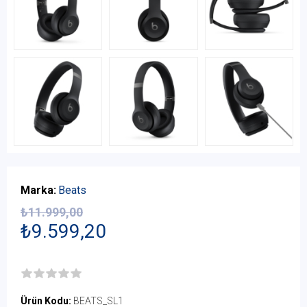
Marka:
Beats
₺11.999,00
₺9.599,20
Ürün Kodu:
BEATS_SL1