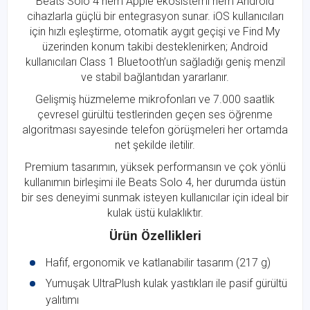
Beats Solo 4 hem Apple ekosistemi hem Android
cihazlarla güçlü bir entegrasyon sunar. iOS kullanıcıları
için hızlı eşleştirme, otomatik aygıt geçişi ve Find My
üzerinden konum takibi desteklenirken; Android
kullanıcıları Class 1 Bluetooth’un sağladığı geniş menzil
ve stabil bağlantıdan yararlanır.
Gelişmiş hüzmeleme mikrofonları ve 7.000 saatlik
çevresel gürültü testlerinden geçen ses öğrenme
algoritması sayesinde telefon görüşmeleri her ortamda
net şekilde iletilir.
Premium tasarımın, yüksek performansın ve çok yönlü
kullanımın birleşimi ile Beats Solo 4, her durumda üstün
bir ses deneyimi sunmak isteyen kullanıcılar için ideal bir
kulak üstü kulaklıktır.
Ürün Özellikleri
Hafif, ergonomik ve katlanabilir tasarım (217 g)
Yumuşak UltraPlush kulak yastıkları ile pasif gürültü
yalıtımı