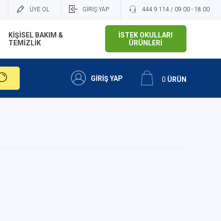
ÜYE OL
GİRİŞ YAP
444 9 114 / 09:00 - 18:00
KİŞİSEL BAKIM &
İSTEK OKULLARI
TEMİZLİK
ÜRÜNLERİ
GİRİŞ YAP
0
ÜRÜN