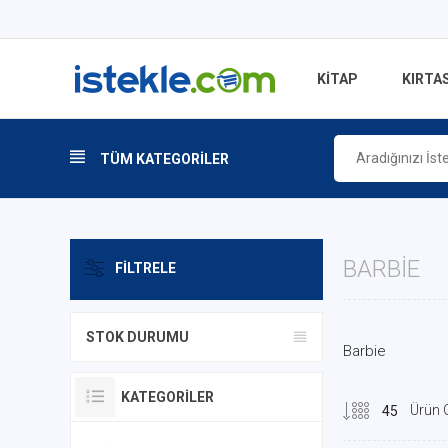
KİTAP
KIRTAS
TÜM KATEGORİLER
BARBIE
FILTRELE
STOK DURUMU
Barbie
KATEGORILER
Ürün 