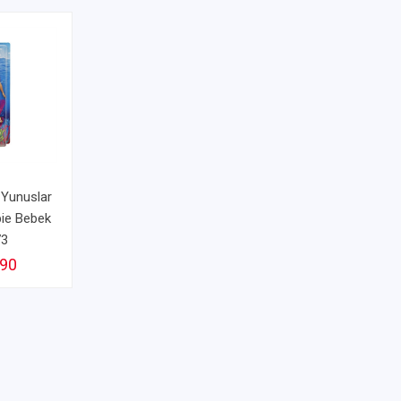
i Yunuslar
ie Bebek
73
,90