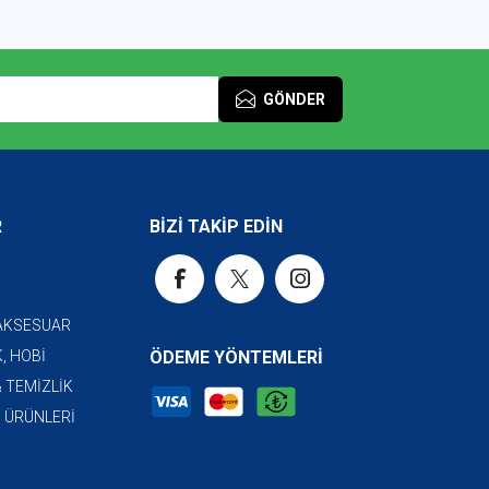
GÖNDER
R
BİZİ TAKİP EDİN
 AKSESUAR
, HOBİ
ÖDEME YÖNTEMLERİ
& TEMİZLİK
I ÜRÜNLERİ