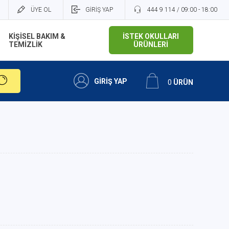
ÜYE OL
GİRİŞ YAP
444 9 114 / 09:00 - 18:00
KİŞİSEL BAKIM &
İSTEK OKULLARI
TEMİZLİK
ÜRÜNLERİ
GİRİŞ YAP
0
ÜRÜN