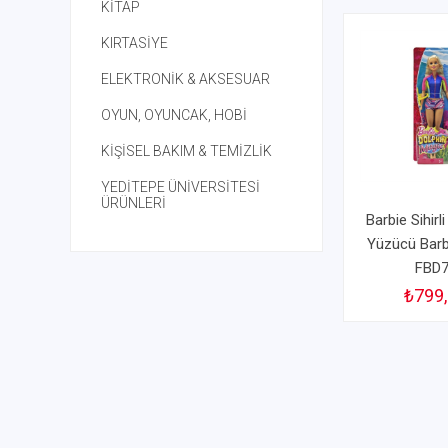
KİTAP
KIRTASİYE
ELEKTRONİK & AKSESUAR
OYUN, OYUNCAK, HOBİ
KİŞİSEL BAKIM & TEMİZLİK
YEDİTEPE ÜNİVERSİTESİ
ÜRÜNLERİ
Barbie Sihirl
Yüzücü Barb
FBD
₺799