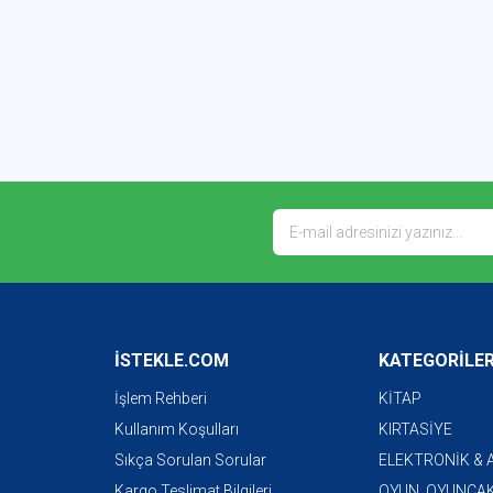
İSTEKLE.COM
KATEGORİLE
İşlem Rehberi
KİTAP
Kullanım Koşulları
KIRTASİYE
Sıkça Sorulan Sorular
ELEKTRONİK &
Kargo Teslimat Bilgileri
OYUN, OYUNCAK