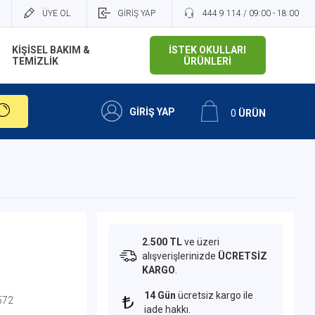
ÜYE OL
GİRİŞ YAP
444 9 114 / 09:00 - 18:00
KİŞİSEL BAKIM &
İSTEK OKULLARI
TEMİZLİK
ÜRÜNLERİ
GİRİŞ YAP
0
ÜRÜN
2.500 TL
ve üzeri
alışverişlerinizde
ÜCRETSİZ
KARGO
.
14 Gün
ücretsiz kargo ile
572
iade hakkı.