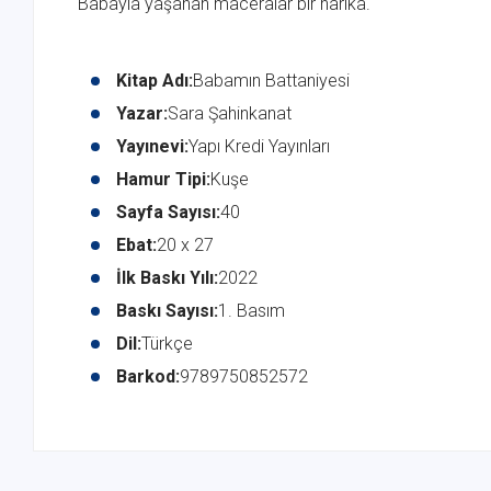
Babayla yaşanan maceralar bir harika.
Kitap Adı:
Babamın Battaniyesi
Yazar:
Sara Şahinkanat
Yayınevi:
Yapı Kredi Yayınları
Hamur Tipi:
Kuşe
Sayfa Sayısı:
40
Ebat:
20 x 27
İlk Baskı Yılı:
2022
Baskı Sayısı:
1. Basım
Dil:
Türkçe
Barkod:
9789750852572