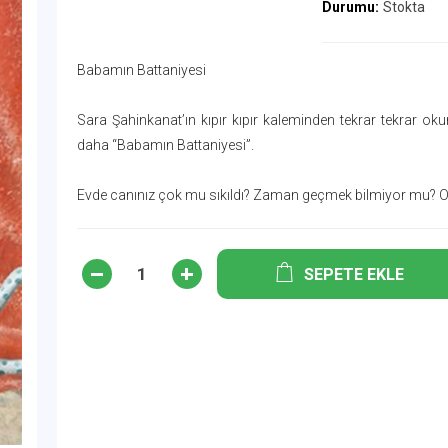
Durumu:
Stokta
Babamın Battaniyesi
Sara Şahinkanat’ın kıpır kıpır kaleminden tekrar tekrar ok
daha “Babamın Battaniyesi”.
Evde canınız çok mu sıkıldı? Zaman geçmek bilmiyor mu? O
SEPETE EKLE