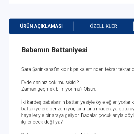
ÜRÜN AÇIKLAMASI
ÖZELLIKLER
Babamın Battaniyesi
Sara Şahinkanat’ın kıpır kıpır kaleminden tekrar tekra
Evde canınız çok mu sıkıldı?
Zaman geçmek bilmiyor mu? Olsun.
İki kardeş babalarının battaniyesiyle öyle eğleniyorlar 
battaniyelere benzemiyor, türlü türlü maceraya götürü
hayalleriyle bir araya geliyor. Babalar çocuklarıyla b
ilgilenecek değil ya?