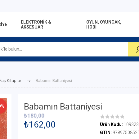
ELEKTRONİK &
OYUN, OYUNCAK,
İYE
AKSESUAR
HOBİ
 Yaş Kitapları
Babamın Battaniyesi
Babamın Battaniyesi
0%
₺180,00
₺162,00
Ürün Kodu:
109323
GTIN:
9789750852