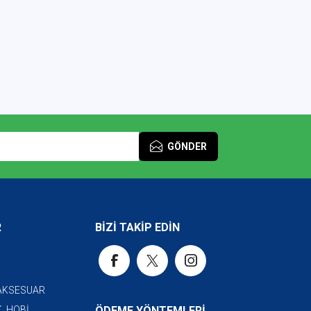
GÖNDER
R
BİZİ TAKİP EDİN
 AKSESUAR
, HOBİ
ÖDEME YÖNTEMLERİ