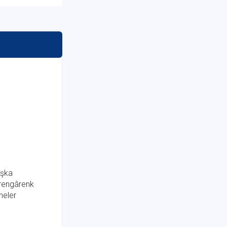
aşka
 rengârenk
neler