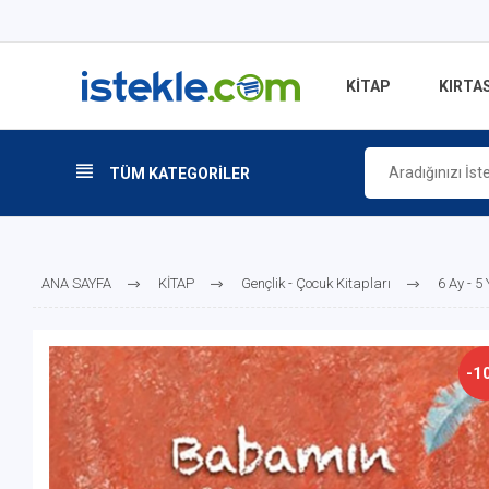
KİTAP
KIRTAS
TÜM KATEGORİLER
ANA SAYFA
KİTAP
Gençlik - Çocuk Kitapları
6 Ay - 5
-1