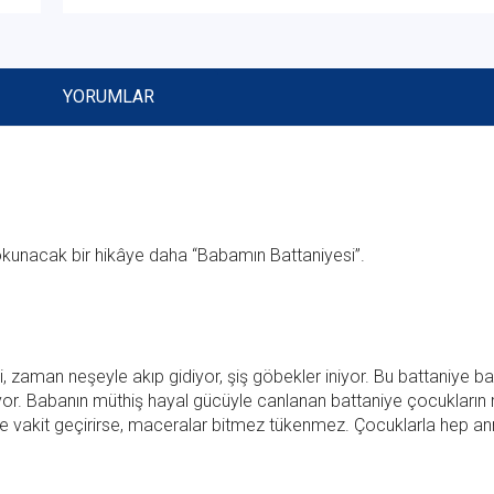
YORUMLAR
r okunacak bir hikâye daha “Babamın Battaniyesi”.
ki, zaman neşeyle akıp gidiyor, şiş göbekler iniyor. Bu battaniye b
yor. Babanın müthiş hayal gücüyle canlanan battaniye çocukların
öyle vakit geçirirse, maceralar bitmez tükenmez. Çocuklarla hep an