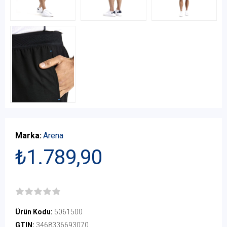
Marka:
Arena
₺1.789,90
Ürün Kodu:
5061500
GTIN:
3468336693070