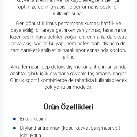
kuvvet antrenmanı ve fonksiyonel egzersizler için
optimize edilmiş yapısı ile performans odaklı bir
kullanım sunar.
Geri dönüştürülmüş performans kumaşı hafiflik ve
dayanıklılığı bir araya getirirken yan yırtmaç tasarımı ve
lazer kesim hava delikleri yoğun antrenmanlarda ekstra
hava akışı sağlar. Bu yapı, hem nefes alabilirlik hem de
tam hareket kabiliyeti sunarak spor esnasında konforu
artırır.
Arka fermuarlı cep detayı, dış mekân antrenmanlarında
anahtar gibi küçük eşyaların güvenle taşınmasını sağlar.
Günlük sportif kombinlerde de rahatlıkla kullanılabilecek
çok yönlü bir modeldir.
Ürün Özellikleri
Erkek kesim
Dryland antrenman (koşu, kuvvet çalışması vb.)
için uygun