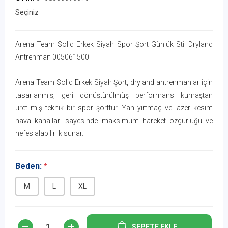
Seçiniz
Arena Team Solid Erkek Siyah Spor Şort Günlük Stil Dryland
Antrenman 005061500
Arena Team Solid Erkek Siyah Şort, dryland antrenmanlar için
tasarlanmış, geri dönüştürülmüş performans kumaştan
üretilmiş teknik bir spor şorttur. Yan yırtmaç ve lazer kesim
hava kanalları sayesinde maksimum hareket özgürlüğü ve
nefes alabilirlik sunar.
Beden:
*
M
L
XL
SEPETE EKLE