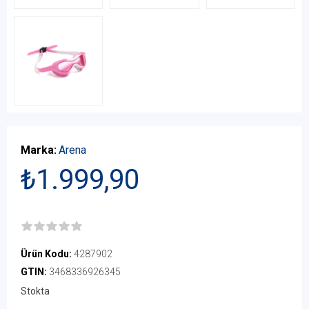
Marka:
Arena
₺1.999,90
Ürün Kodu:
4287902
GTIN:
3468336926345
Stokta