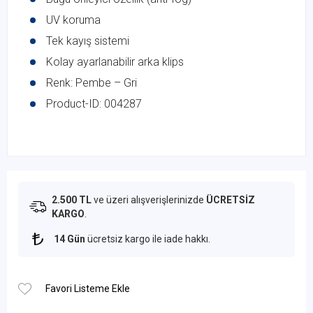
UV koruma
Tek kayış sistemi
Kolay ayarlanabilir arka klips
Renk: Pembe – Gri
Product-ID: 004287
2.500 TL
ve üzeri alışverişlerinizde
ÜCRETSİZ
KARGO
.
14 Gün
ücretsiz kargo ile iade hakkı.