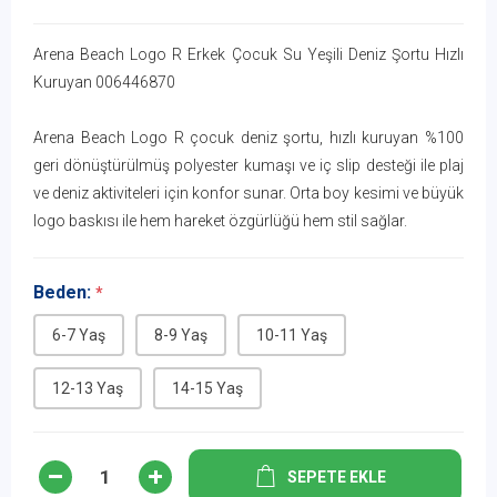
Arena Beach Logo R Erkek Çocuk Su Yeşili Deniz Şortu Hızlı
Kuruyan 006446870
Arena Beach Logo R çocuk deniz şortu, hızlı kuruyan %100
geri dönüştürülmüş polyester kumaşı ve iç slip desteği ile plaj
ve deniz aktiviteleri için konfor sunar. Orta boy kesimi ve büyük
logo baskısı ile hem hareket özgürlüğü hem stil sağlar.
Beden:
*
6-7 Yaş
8-9 Yaş
10-11 Yaş
12-13 Yaş
14-15 Yaş
SEPETE EKLE