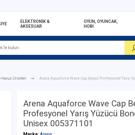
ELEKTRONİK &
OYUN, OYUNCAK,
İYE
AKSESUAR
HOBİ
Havuz Ürünleri
Arena Aquaforce Wave Cap Beyaz Profesyonel Yarış Y
Arena Aquaforce Wave Cap B
Profesyonel Yarış Yüzücü Bon
Unisex 005371101
Marka:
Arena