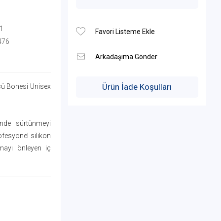
1
476
Ürün İade Koşulları
ü Bonesi Unisex
inde sürtünmeyi
ofesyonel silikon
mayı önleyen iç