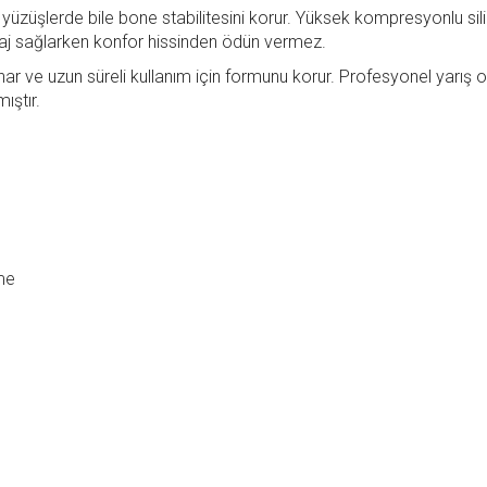
üzüşlerde bile bone stabilitesini korur. Yüksek kompresyonlu sili
taj sağlarken konfor hissinden ödün vermez.
nar ve uzun süreli kullanım için formunu korur. Profesyonel yarış 
ıştır.
nme