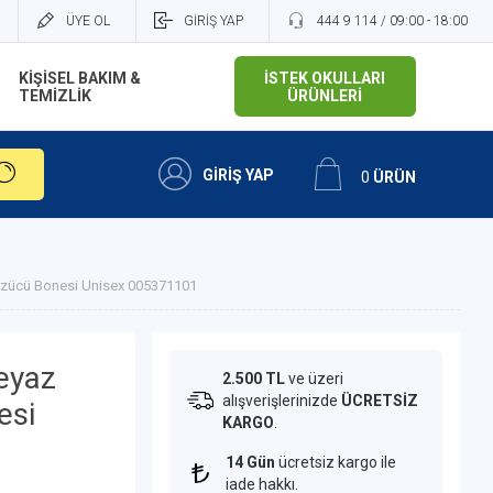
ÜYE OL
GİRİŞ YAP
444 9 114 / 09:00 - 18:00
KİŞİSEL BAKIM &
İSTEK OKULLARI
TEMİZLİK
ÜRÜNLERİ
GİRİŞ YAP
0
ÜRÜN
üzücü Bonesi Unisex 005371101
eyaz
2.500 TL
ve üzeri
alışverişlerinizde
ÜCRETSİZ
esi
KARGO
.
14 Gün
ücretsiz kargo ile
iade hakkı.