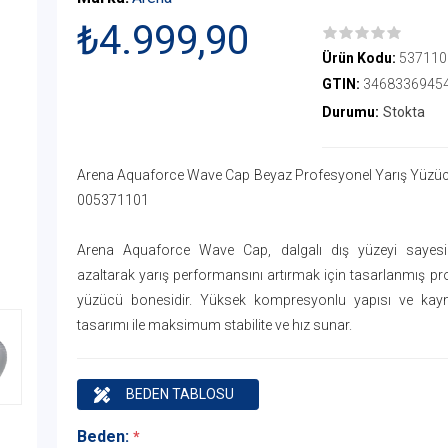
₺4.999,90
Ürün Kodu:
537110
GTIN:
3468336945
Durumu:
Stokta
Arena Aquaforce Wave Cap Beyaz Profesyonel Yarış Yüzüc
005371101
Arena Aquaforce Wave Cap, dalgalı dış yüzeyi sayes
azaltarak yarış performansını artırmak için tasarlanmış pr
yüzücü bonesidir. Yüksek kompresyonlu yapısı ve kay
tasarımı ile maksimum stabilite ve hız sunar.
BEDEN TABLOSU
Beden:
*