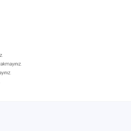
z.
rakmayınız.
yınız.
.