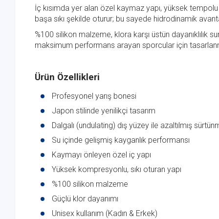
İç kısımda yer alan özel kaymaz yapı, yüksek tempolu y
başa sıkı şekilde oturur; bu sayede hidrodinamik avan
%100 silikon malzeme, klora karşı üstün dayanıklılık su
maksimum performans arayan sporcular için tasarlanm
Ürün Özellikleri
Profesyonel yarış bonesi
Japon stilinde yenilikçi tasarım
Dalgalı (undulating) dış yüzey ile azaltılmış sürtü
Su içinde gelişmiş kayganlık performansı
Kaymayı önleyen özel iç yapı
Yüksek kompresyonlu, sıkı oturan yapı
%100 silikon malzeme
Güçlü klor dayanımı
Unisex kullanım (Kadın & Erkek)