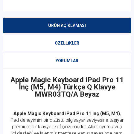
ÜRÜN AÇIKLAMASI
ÖZELLIKLER
YORUMLAR
Apple Magic Keyboard iPad Pro 11
İnç (M5, M4) Türkçe Q Klavye
MWR03TQ/A Beyaz
Apple Magic Keyboard iPad Pro 11 inç (M5, M4)
,
iPad deneyimini bir dizüstü bilgisayar seviyesine taşıyan
premium bir klavyeli kılıf çözümüdür. Alüminyum avuç
içi desteği ve işlenmiş menteşe yapısı sayesinde hem