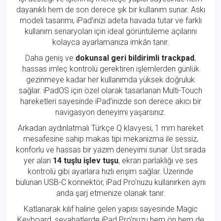
dayanıklı hem de son derece şık bir kullanım sunar. Askı
modeli tasarımı, iPad’inizi adeta havada tutar ve farklı
kullanım senaryoları için ideal görüntüleme açılarını
kolayca ayarlamanıza imkân tanır.
Daha geniş ve
dokunsal geri bildirimli trackpad
,
hassas imleç kontrolü gerektiren işlemlerden günlük
gezinmeye kadar her kullanımda yüksek doğruluk
sağlar. iPadOS için özel olarak tasarlanan Multi-Touch
hareketleri sayesinde iPad’inizde son derece akıcı bir
navigasyon deneyimi yaşarsınız.
Arkadan aydınlatmalı Türkçe Q klavyesi, 1 mm hareket
mesafesine sahip makas tipi mekanizma ile sessiz,
konforlu ve hassas bir yazım deneyimi sunar. Üst sırada
yer alan
14 tuşlu işlev tuşu
, ekran parlaklığı ve ses
kontrolü gibi ayarlara hızlı erişim sağlar. Üzerinde
bulunan USB-C konnektör, iPad Pro’nuzu kullanırken aynı
anda şarj etmenize olanak tanır.
Katlanarak kılıf haline gelen yapısı sayesinde Magic
Keyboard, seyahatlerde iPad Pro’nuzu hem ön hem de