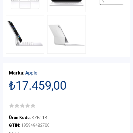
Marka:
Apple
₺17.459,00
Ürün Kodu:
KYB11B
GTIN:
195949482700