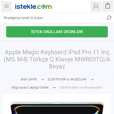
İSTEK OKULLARI ÜRÜNLERİ
Apple Magic Keyboard iPad Pro 11 İnç
(M5, M4) Türkçe Q Klavye MWR03TQ/A
Beyaz
ANA SAYFA
ELEKTRONİK & AKSESUAR
Bilgisayar/Laptop/Tablet
Tablet Kalemi ve Aksesuarları