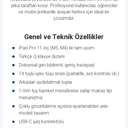
arka taraftan korur. Profesyonel kullanıcılar, öğrenciler
ve mobil üretkenlik arayan herkes için ideal bir
çözümdür.
Genel ve Teknik Özellikler
iPad Pro 11 inç (M5, M4) ile tam uyum
Türkçe Q klavye düzeni
Dokunsal geri bildirimli, geniş trackpad
14 tuşlu işlev tuşu sırası (parlaklık, ses kontrolü vb.)
Arkadan aydınlatmalı tuşlar
1 mm tuş hareket mesafesine sahip makas tipi
mekanizma
Çoklu görüntüleme açısına ayarlanabilen askı
modeli tasarım
USB-C şarj konnektörü