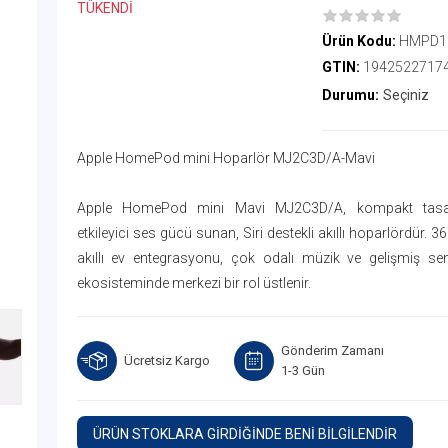
TÜKENDİ
Ürün Kodu:
HMPD1
GTIN:
1942522717
Durumu:
Seçiniz
Apple HomePod mini Hoparlör MJ2C3D/A-Mavi
Apple HomePod mini Mavi MJ2C3D/A, kompakt tasa
etkileyici ses gücü sunan, Siri destekli akıllı hoparlördür. 
akıllı ev entegrasyonu, çok odalı müzik ve gelişmiş sen
ekosisteminde merkezi bir rol üstlenir.
Gönderim Zamanı
Ücretsiz Kargo
1-3 Gün
ÜRÜN STOKLARA GİRDİĞİNDE BENİ BİLGİLENDİR