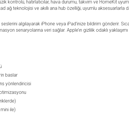
zik kontrolü, hatırlatıcılar, hava durumu, takvim ve HomeKit uyumlu
 ağ teknolojisi ve akıllı ana hub özelliği, uyumlu aksesuarlarla da
slerini algılayarak iPhone veya iPad’inize bildirim gönderir. Sıc
masyon senaryolarına veri sağlar. Apple’ın gizlilik odaklı yaklaşım
ü
rin baslar
s yönlendiricisi
 optimizasyonu
iklerde)
ini ile)