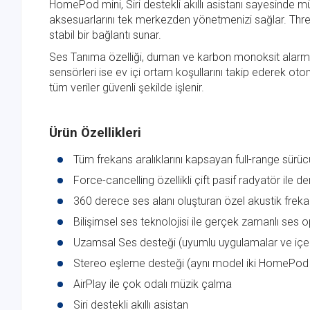
HomePod mini, Siri destekli akıllı asistanı sayesinde mü
aksesuarlarını tek merkezden yönetmenizi sağlar. Thread
stabil bir bağlantı sunar.
Ses Tanıma özelliği, duman ve karbon monoksit alarm se
sensörleri ise ev içi ortam koşullarını takip ederek oto
tüm veriler güvenli şekilde işlenir.
Ürün Özellikleri
Tüm frekans aralıklarını kapsayan full-range sürüc
Force-cancelling özellikli çift pasif radyatör ile de
360 derece ses alanı oluşturan özel akustik frekan
Bilişimsel ses teknolojisi ile gerçek zamanlı ses
Uzamsal Ses desteği (uyumlu uygulamalar ve içer
Stereo eşleme desteği (aynı model iki HomePod m
AirPlay ile çok odalı müzik çalma
Siri destekli akıllı asistan