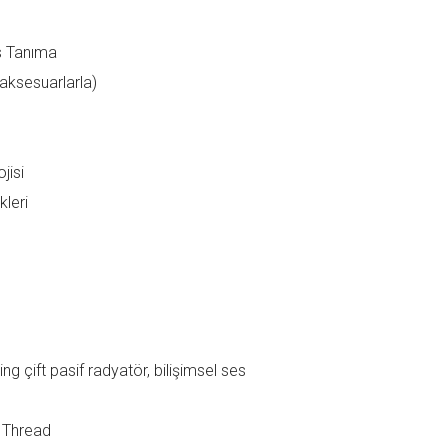
s Tanıma
 aksesuarlarla)
jisi
kleri
ng çift pasif radyatör, bilişimsel ses
, Thread