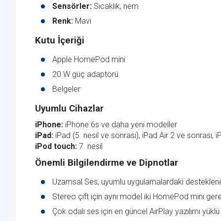
Sensörler:
Sıcaklık, nem
Renk:
Mavi
Kutu İçeriği
Apple HomePod mini
20 W güç adaptörü
Belgeler
Uyumlu Cihazlar
iPhone:
iPhone 6s ve daha yeni modeller
iPad:
iPad (5. nesil ve sonrası), iPad Air 2 ve sonrası,
iPod touch:
7. nesil
Önemli Bilgilendirme ve Dipnotlar
Uzamsal Ses, uyumlu uygulamalardaki desteklenen i
Stereo çift için aynı model iki HomePod mini gerek
Çok odalı ses için en güncel AirPlay yazılımı yük