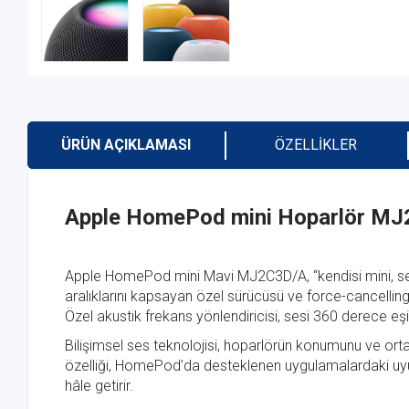
ÜRÜN AÇIKLAMASI
ÖZELLIKLER
Apple HomePod mini Hoparlör M
Apple HomePod mini Mavi MJ2C3D/A, “kendisi mini, sesi e
aralıklarını kapsayan özel sürücüsü ve force-cancelling ö
Özel akustik frekans yönlendiricisi, sesi 360 derece eş
Bilişimsel ses teknolojisi, hoparlörün konumunu ve orta
özelliği, HomePod’da desteklenen uygulamalardaki uyumlu
hâle getirir.