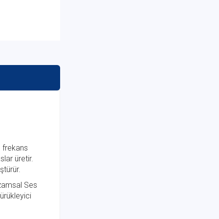
m frekans
lar üretir.
ştürür.
 Uzamsal Ses
ürükleyici