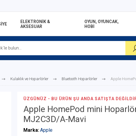
ELEKTRONİK &
OYUN, OYUNCAK,
İYE
AKSESUAR
HOBİ
Kulaklık ve Hoparlörler
Bluetooth Hoparlörler
Apple HomePo
ÜZGÜNÜZ - BU ÜRÜN ŞU ANDA SATIŞTA DEĞILDIR
Apple HomePod mini Hoparlö
MJ2C3D/A-Mavi
Marka:
Apple