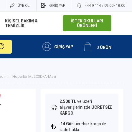
ÜYE OL
GİRİŞ YAP
444 9 114 / 09:00 - 18:00
KİŞİSEL BAKIM &
İSTEK OKULLARI
TEMİZLİK
ÜRÜNLERİ
GİRİŞ YAP
0
ÜRÜN
d mini Hoparlör MJ2C3D/A-Mavi
.
2.500 TL
ve üzeri
r
alışverişlerinizde
ÜCRETSİZ
KARGO
.
14 Gün
ücretsiz kargo ile
iade hakkı.