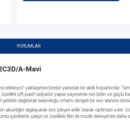
YORUMLAR
J2C3D/A-Mavi
tkileyici” yaklaşımını birebir yansıtan bir akıllı hoparlördür. Tü
zellikli çift pasif radyatör yapısı sayesinde net tizler ve güçlü bas
it şekilde dağıtarak bulunduğu ortamı dengeli bir ses alanına dönü
m akustiğini algılayarak ses çıkışını anlık olarak optimize eder.
 içeriklerle çalışır ve özellikle film ile müzik deneyimini daha s