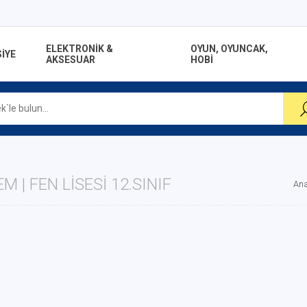
ELEKTRONİK &
OYUN, OYUNCAK,
İYE
AKSESUAR
HOBİ
M | FEN LISESI 12.SINIF
Ana