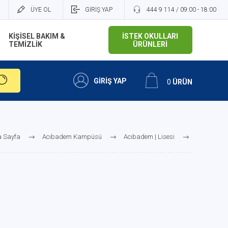
ÜYE OL
GİRİŞ YAP
444 9 114 / 09:00 - 18:00
KİŞİSEL BAKIM &
İSTEK OKULLARI
TEMİZLİK
ÜRÜNLERİ
GİRİŞ YAP
0
ÜRÜN
 Sayfa
Acıbadem Kampüsü
Acıbadem | Lisesi
Acıbadem | Fen Lisesi
Acıbadem | Fen Lisesi 12.Sınıf