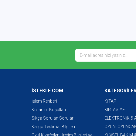
İSTEKLE.COM
KATEGORİLE
İşlem Rehberi
KİTAP
Kullanım Koşulları
KIRTASİYE
Sıkça Sorulan Sorular
ELEKTRONİK &
Kargo Teslimat Bilgileri
OYUN, OYUNCAK
Okul Kıyafetleri Üretim Bilgileri ve
KİŞİSEL BAKIM 