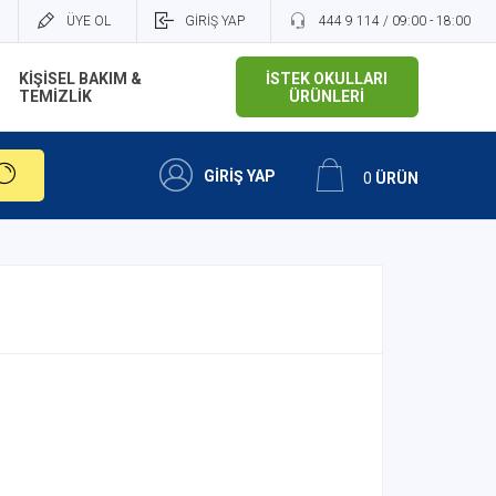
ÜYE OL
GİRİŞ YAP
444 9 114 / 09:00 - 18:00
KİŞİSEL BAKIM &
İSTEK OKULLARI
TEMİZLİK
ÜRÜNLERİ
GİRİŞ YAP
0
ÜRÜN