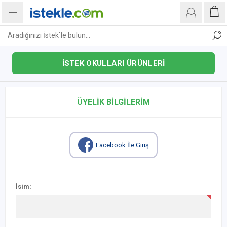
İSTEK OKULLARI ÜRÜNLERİ
ÜYELIK BILGILERIM
Facebook İle Giriş
İsim: