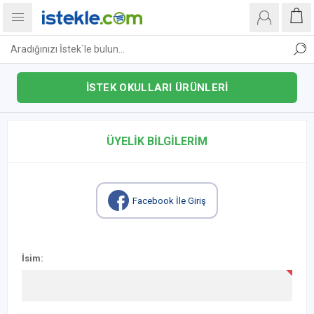
İSTEK OKULLARI ÜRÜNLERİ
ÜYELIK BILGILERIM
Facebook İle Giriş
İsim: