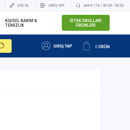
ÜYE OL
GİRİŞ YAP
444 9 114 / 09:00 - 18:00
KİŞİSEL BAKIM &
İSTEK OKULLARI
TEMİZLİK
ÜRÜNLERİ
GİRİŞ YAP
0
ÜRÜN