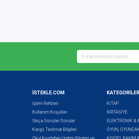
İSTEKLE.COM
KATEGORİLE
İşlem Rehberi
KİTAP
Kullanım Koşulları
KIRTASİYE
Sıkça Sorulan Sorular
ELEKTRONİK &
Kargo Teslimat Bilgileri
OYUN, OYUNCAK
Okul Kıyafetleri Üretim Bilgileri ve
KİŞİSEL BAKIM 