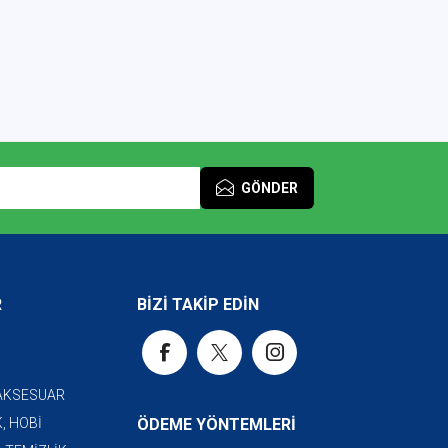
GÖNDER
R
BİZİ TAKİP EDİN
 AKSESUAR
, HOBİ
ÖDEME YÖNTEMLERİ