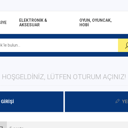
ELEKTRONİK &
OYUN, OYUNCAK,
İYE
AKSESUAR
HOBİ
HOŞGELDINIZ, LÜTFEN OTURUM AÇINIZ!
 GIRIŞI
YE