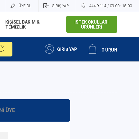
ÜYE OL
GİRİŞ YAP
444 9 114 / 09:00 - 18:00
KİŞİSEL BAKIM &
İSTEK OKULLARI
TEMİZLİK
ÜRÜNLERİ
GİRİŞ YAP
0
ÜRÜN
NI ÜYE